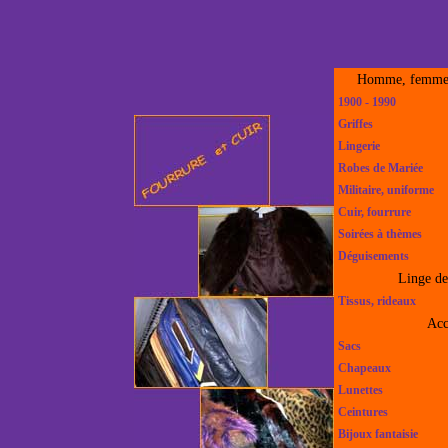
Homme, femme,
1900 - 1990
Griffes
Lingerie
Robes de Mariée
Militaire, uniforme
Cuir, fourrure
Soirées à thèmes
Déguisements
Linge d
Tissus, rideaux
Acc
Sacs
Chapeaux
Lunettes
Ceintures
Bijoux fantaisie