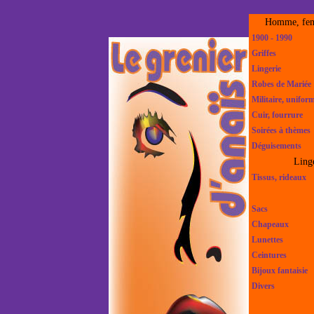
Homme, fem
1900 - 1990
Griffes
Lingerie
Robes de Mariée
Militaire, unifor
Cuir, fourrure
Soirées à thèmes
Déguisements
Ling
Tissus, rideaux
Sacs
Chapeaux
Lunettes
Ceintures
Bijoux fantaisie
Divers