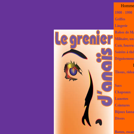
Homme,
1900 - 1990
Griffes
Lingerie
Robes de Ma
Militaire, u
Cuir, fourru
Soirées à th
Déguisemen
Tissus, ride
Sacs
Chapeaux
Lunettes
Ceintures
Bijoux fanta
Divers
Bottes, escar