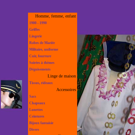
Homme, femme, enfant
1900 - 1990
Griffes
Lingerie
Robes de Mariée
Militaire, uniforme
Cuir, fourrure
Soirées à thèmes
Déguisements
Linge de maison
Tissus, rideaux
Accessoires
Sacs
Chapeaux
Lunettes
Ceintures
Bijoux fantaisie
Divers