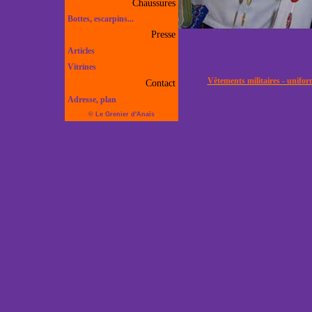
Chaussures
Bottes, escarpins...
Presse
Articles
Vitrines
Vêtements militaires - unifor
Contact
Adresse, plan
© Le Grenier d'Anaïs