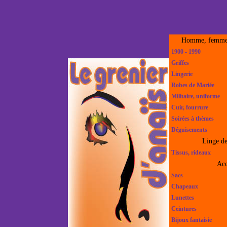
Homme, femme,
1900 - 1990
Griffes
Lingerie
Robes de Mariée
Militaire, uniforme
Cuir, fourrure
Soirées à thèmes
Déguisements
Linge d
Tissus, rideaux
Acc
Sacs
Chapeaux
Lunettes
Ceintures
Bijoux fantaisie