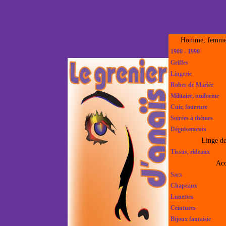
Homme, femme,
1900 - 1990
Griffes
Lingerie
Robes de Mariée
Militaire, uniforme
Cuir, fourrure
Soirées à thèmes
Déguisements
Linge d
Tissus, rideaux
Acc
Sacs
Chapeaux
Lunettes
Ceintures
Bijoux fantaisie